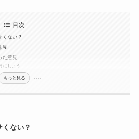
目次
サくない？
意見
った意見
うにしよう
もっと見る
サくない？