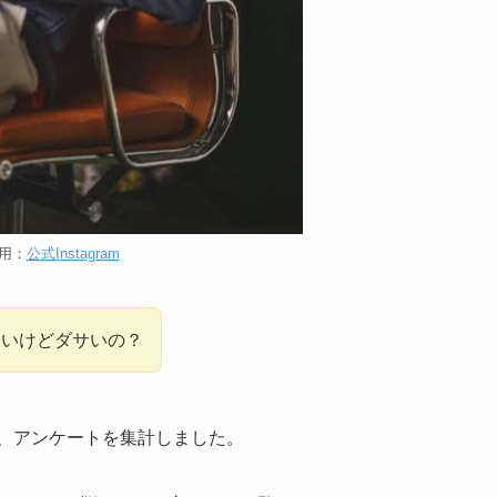
用：
公式Instagram
多いけどダサいの？
、アンケートを集計しました。