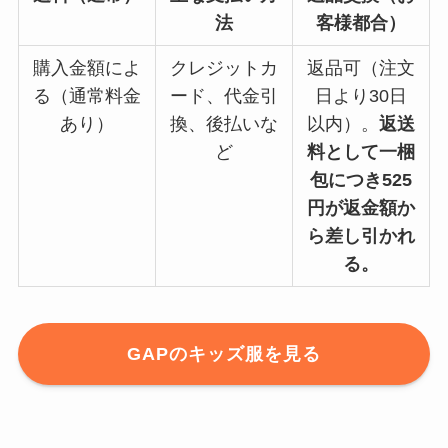
法
客様都合）
購入金額によ
クレジットカ
返品可（注文
る（通常料金
ード、代金引
日より30日
あり）
換、後払いな
以内）。
返送
ど
料として一梱
包につき525
円が返金額か
ら差し引かれ
る。
GAP
のキッズ服を見る